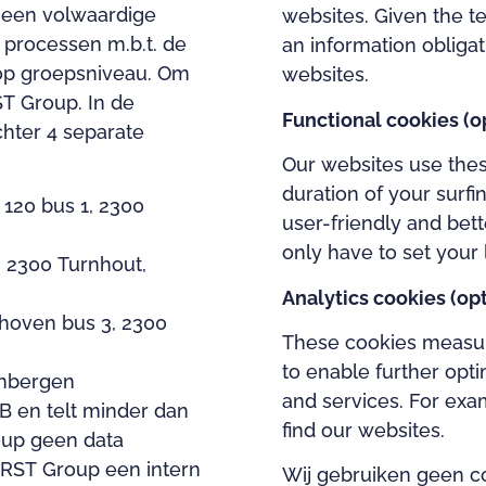
geen volwaardige
websites. Given the t
processen m.b.t. de
an information obligat
op groepsniveau. Om
websites.
ST Group. In de
Functional cookies (o
hter 4 separate
Our websites use the
duration of your surf
120 bus 1, 2300
user-friendly and bet
only have to set your
 2300 Turnhout,
Analytics cookies (opt
hoven bus 3, 2300
These cookies measure
to enable further opt
enbergen
and services. For exa
B en telt minder dan
find our websites.
up geen data
 RST Group een intern
Wij gebruiken geen c