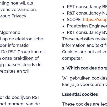
ing hoe wij, als
RST consultancy B
evens verzamelen,
R&T consultancy N
roup Privacy
SCOPE:
https://sco
Praetorian Enginee
 (Algemene
R&T consultancy B
 op de elektronische
These websites make u
eer informatie
information and text f
. De RST Group kan dit
Cookies are not activ
 onze praktijken of
computer.
ij plaatsen steeds de
3. Which cookies do 
ebsites en wij
Wij gebruiken cookies
kan je je voorkeuren 
Essential cookies
r de bedrijven RST
p het moment van de
These cookies are tec